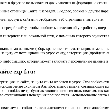
яет в браузере пользователя для хранения информации о сессии
нные страницы Сайта, user-agent, IP-адрес, cookies и другие пар
ает доступ к сайтам и отображает веб-страницы в интернете.
е передаёт сайту, чтобы сообщить сведения об устройстве, опера
в интернете или локальной сети, с помощью которого осуществ
ональными данными (сбор, хранение, систематизация, изменение,
, защиту от потенциальных угроз сайту, авторизация (пройдена а
 информацию, которая может включать персональные данные в ц
йте exp-f.ru:
оризация на сайте, защита сайта от ботов и угроз. Эти cookies 
e, используемые скриптом Антибот, имеют имена, совпадающие 
такие cookies не требуют активного согласия пользователя, так к
 отслеживания поведения пользователя. Использование сайта и 
вателем не собирает, не анализирует и никак не взаимодейств