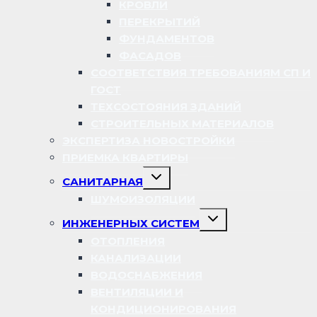
КРОВЛИ
ПЕРЕКРЫТИЙ
ФУНДАМЕНТОВ
ФАСАДОВ
СООТВЕТСТВИЯ ТРЕБОВАНИЯМ СП И
ГОСТ
ТЕХСОСТОЯНИЯ ЗДАНИЙ
СТРОИТЕЛЬНЫХ МАТЕРИАЛОВ
ЭКСПЕРТИЗА НОВОСТРОЙКИ
ПРИЕМКА КВАРТИРЫ
Переключить
САНИТАРНАЯ
дочернее
меню
ШУМОИЗОЛЯЦИИ
Переключить
ИНЖЕНЕРНЫХ СИСТЕМ
дочернее
меню
ОТОПЛЕНИЯ
КАНАЛИЗАЦИИ
ВОДОСНАБЖЕНИЯ
ВЕНТИЛЯЦИИ И
КОНДИЦИОНИРОВАНИЯ