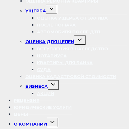
ОЦЕНКА РЕМОНТА КВАРТИРЫ
Переключить
УЩЕРБА
дочернее
меню
ОЦЕНКА УЩЕРБА ОТ ЗАЛИВА
ПОСЛЕ ПОЖАРА
АВТОМОБИЛЯ ПОСЛЕ ДТП
Переключить
ОЦЕНКА ДЛЯ ЦЕЛЕЙ
дочернее
меню
ВСТУПЛЕНИЯ В НАСЛЕДСТВО
НОТАРИУСА
КВАРТИРЫ ДЛЯ БАНКА
СУДА
ОЦЕНКА КАДАСТРОВОЙ СТОИМОСТИ
Переключить
БИЗНЕСА
дочернее
меню
АКЦИЙ
РЕЦЕНЗИЯ
ЮРИДИЧЕСКИЕ УСЛУГИ
ЦЕНЫ
Переключить
О КОМПАНИИ
дочернее