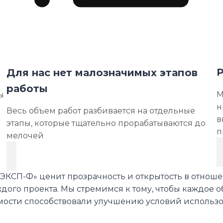
Р
Для нас нет малозначимых этапов
работы
М
ы
н
Весь объем работ разбивается на отдельные
в
этапы, которые тщательно прорабатываются до
п
мелочей
ЭКСП-Ф» ценит прозрачность и открытость в отноше
го проекта. Мы стремимся к тому, чтобы каждое о
мости способствовали улучшению условий использ