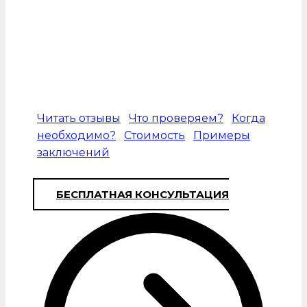
Частые форс-мажорные ситуации
требуют быстрого принятия решений,
что возможно только с участием
квалифицированных специалистов и
наличием необходимого технического
оборудования.
Читать отзывы
Что проверяем?
Когда
необходимо?
Стоимость
Примеры
заключений
БЕСПЛАТНАЯ КОНСУЛЬТАЦИЯ