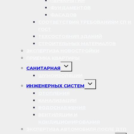
ПЕРЕКРЫТИЙ
ФУНДАМЕНТОВ
ФАСАДОВ
СООТВЕТСТВИЯ ТРЕБОВАНИЯМ СП И
ГОСТ
ТЕХСОСТОЯНИЯ ЗДАНИЙ
СТРОИТЕЛЬНЫХ МАТЕРИАЛОВ
ЭКСПЕРТИЗА НОВОСТРОЙКИ
ПРИЕМКА КВАРТИРЫ
Переключить
САНИТАРНАЯ
дочернее
меню
ШУМОИЗОЛЯЦИИ
Переключить
ИНЖЕНЕРНЫХ СИСТЕМ
дочернее
меню
ОТОПЛЕНИЯ
КАНАЛИЗАЦИИ
ВОДОСНАБЖЕНИЯ
ВЕНТИЛЯЦИИ И
КОНДИЦИОНИРОВАНИЯ
ЭКСПЕРТИЗА АВТОМОБИЛЯ ПОСЛЕ ДТП