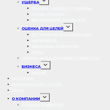
УЩЕРБА
дочернее
меню
ОЦЕНКА УЩЕРБА ОТ ЗАЛИВА
ПОСЛЕ ПОЖАРА
АВТОМОБИЛЯ ПОСЛЕ ДТП
Переключить
ОЦЕНКА ДЛЯ ЦЕЛЕЙ
дочернее
меню
ВСТУПЛЕНИЯ В НАСЛЕДСТВО
НОТАРИУСА
КВАРТИРЫ ДЛЯ БАНКА
СУДА
ОЦЕНКА КАДАСТРОВОЙ СТОИМОСТИ
Переключить
БИЗНЕСА
дочернее
меню
АКЦИЙ
РЕЦЕНЗИЯ
ЮРИДИЧЕСКИЕ УСЛУГИ
ЦЕНЫ
Переключить
О КОМПАНИИ
дочернее
меню
ОТЗЫВЫ КЛИЕНТОВ