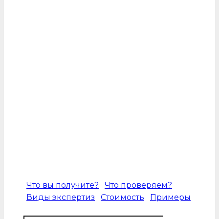
Проверка позволяет установить внесение
изменений в них, способы, которыми это
было выполнено. Такая информация
поможет определить, какие данные были
указаны в оригинале, когда произошли
перемены.
Вынести точный вердикт по данному
вопросу в Москве может профильный
специалист с опытом в этом направлении.
Он ответственно подойдет к выполнению
задач, что позволит получить важные
сведенья и использовать их для
установления истины.
Что вы получите?
Что проверяем?
Виды экспертиз
Стоимость
Примеры