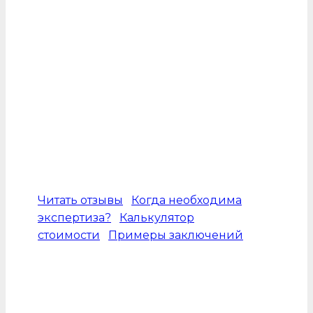
назначаемая определением суда для
объективной оценки.
Процедура проводится
специализированными организациями,
специалисты которых выявляют все
возможные дефекты и фиксируют их в
экспертном заключении. Таким образом,
судебная экспертиза становится
главным аргументом в пользу истца и
имеет статус прямого доказательства.
Читать отзывы
Когда необходима
экспертиза?
Калькулятор
стоимости
Примеры заключений
Стоимость услуги в
Срок выполнения
2026 г. от 35 000 р.
работы от 5 дн.