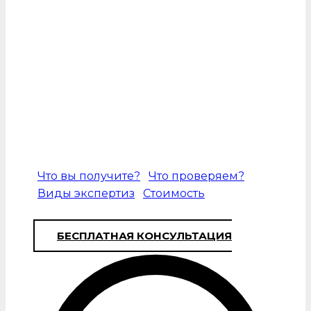
От качества выполнения строительства
здания зависят характеристики здания,
длительность эксплуатации. Поэтому
требуется ответственный подход ко всем
видам строительных работ, строгое
соблюдение норм, установленных
законодательством. Экспертиза пола в
квартире в Москве позволит объективно
оценить выполненный объем задач.
Что вы получите?
Что проверяем?
Виды экспертиз
Стоимость
БЕСПЛАТНАЯ КОНСУЛЬТАЦИЯ