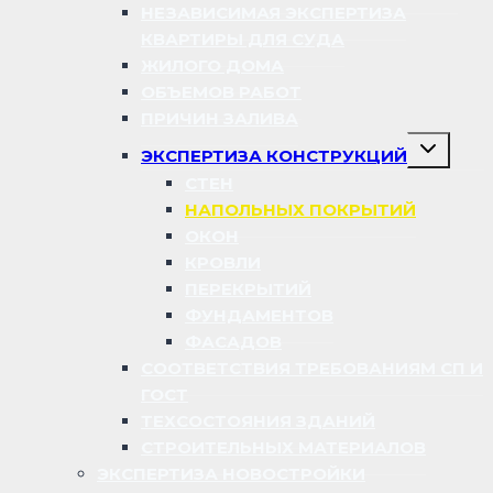
НЕЗАВИСИМАЯ ЭКСПЕРТИЗА
КВАРТИРЫ ДЛЯ СУДА
ЖИЛОГО ДОМА
ОБЪЕМОВ РАБОТ
ПРИЧИН ЗАЛИВА
Переключ
ЭКСПЕРТИЗА КОНСТРУКЦИЙ
дочернее
меню
СТЕН
НАПОЛЬНЫХ ПОКРЫТИЙ
ОКОН
КРОВЛИ
ПЕРЕКРЫТИЙ
ФУНДАМЕНТОВ
ФАСАДОВ
СООТВЕТСТВИЯ ТРЕБОВАНИЯМ СП И
ГОСТ
ТЕХСОСТОЯНИЯ ЗДАНИЙ
СТРОИТЕЛЬНЫХ МАТЕРИАЛОВ
ЭКСПЕРТИЗА НОВОСТРОЙКИ