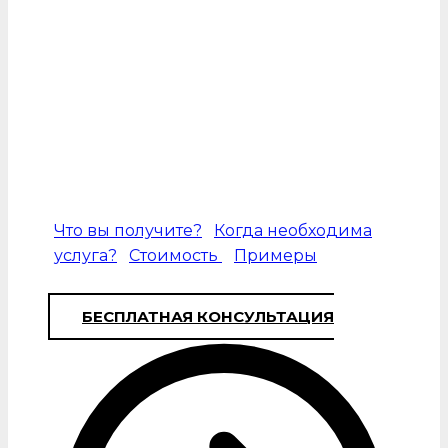
промышленного оборудования позволяет
узнать реальную актуальную цену за
инвентарь в Москве на предприятиях, в
офисах. Выводы эксперта помогут принять
решение относительно последующей
судьбы. Поэтому рекомендуется
обратиться к профильному специалисту с
достаточным опытом в таких вопросах.
Что вы получите?
Когда необходима
услуга?
Стоимость
Примеры
БЕСПЛАТНАЯ КОНСУЛЬТАЦИЯ