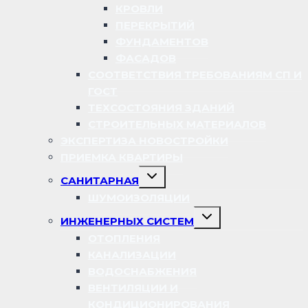
КРОВЛИ
ПЕРЕКРЫТИЙ
ФУНДАМЕНТОВ
ФАСАДОВ
СООТВЕТСТВИЯ ТРЕБОВАНИЯМ СП И
ГОСТ
ТЕХСОСТОЯНИЯ ЗДАНИЙ
СТРОИТЕЛЬНЫХ МАТЕРИАЛОВ
ЭКСПЕРТИЗА НОВОСТРОЙКИ
ПРИЕМКА КВАРТИРЫ
Переключить
САНИТАРНАЯ
дочернее
меню
ШУМОИЗОЛЯЦИИ
Переключить
ИНЖЕНЕРНЫХ СИСТЕМ
дочернее
меню
ОТОПЛЕНИЯ
КАНАЛИЗАЦИИ
ВОДОСНАБЖЕНИЯ
ВЕНТИЛЯЦИИ И
КОНДИЦИОНИРОВАНИЯ