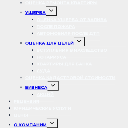
ОЦЕНКА РЕМОНТА КВАРТИРЫ
Переключить
УЩЕРБА
дочернее
меню
ОЦЕНКА УЩЕРБА ОТ ЗАЛИВА
ПОСЛЕ ПОЖАРА
АВТОМОБИЛЯ ПОСЛЕ ДТП
Переключить
ОЦЕНКА ДЛЯ ЦЕЛЕЙ
дочернее
меню
ВСТУПЛЕНИЯ В НАСЛЕДСТВО
НОТАРИУСА
КВАРТИРЫ ДЛЯ БАНКА
СУДА
ОЦЕНКА КАДАСТРОВОЙ СТОИМОСТИ
Переключить
БИЗНЕСА
дочернее
меню
АКЦИЙ
РЕЦЕНЗИЯ
ЮРИДИЧЕСКИЕ УСЛУГИ
ЦЕНЫ
Переключить
О КОМПАНИИ
дочернее