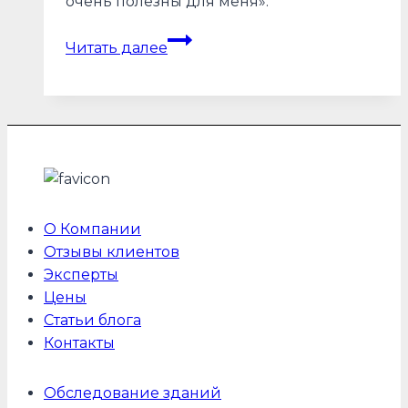
очень полезны для меня».
Отзывы
Читать далее
об
экспертизе
монтажа
окон
О Компании
Отзывы клиентов
Эксперты
Цены
Статьи блога
Контакты
Обследование зданий