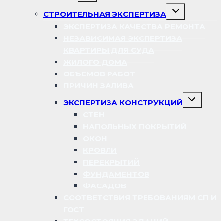
меню
Переключить
СТРОИТЕЛЬНАЯ ЭКСПЕРТИЗА
дочернее
меню
ЭКСПЕРТИЗА КАЧЕСТВА РЕМОНТА
НЕЗАВИСИМАЯ ЭКСПЕРТИЗА
КВАРТИРЫ ДЛЯ СУДА
ЖИЛОГО ДОМА
ОБЪЕМОВ РАБОТ
ПРИЧИН ЗАЛИВА
Переключ
ЭКСПЕРТИЗА КОНСТРУКЦИЙ
дочернее
меню
СТЕН
НАПОЛЬНЫХ ПОКРЫТИЙ
ОКОН
КРОВЛИ
ПЕРЕКРЫТИЙ
ФУНДАМЕНТОВ
ФАСАДОВ
СООТВЕТСТВИЯ ТРЕБОВАНИЯМ СП И
ГОСТ