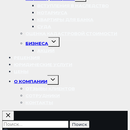
дочернее
меню
ВСТУПЛЕНИЯ В НАСЛЕДСТВО
НОТАРИУСА
КВАРТИРЫ ДЛЯ БАНКА
СУДА
ОЦЕНКА КАДАСТРОВОЙ СТОИМОСТИ
Переключить
БИЗНЕСА
дочернее
меню
АКЦИЙ
РЕЦЕНЗИЯ
ЮРИДИЧЕСКИЕ УСЛУГИ
ЦЕНЫ
Переключить
О КОМПАНИИ
дочернее
меню
ОТЗЫВЫ КЛИЕНТОВ
СОТРУДНИКИ
КОНТАКТЫ
Найти: