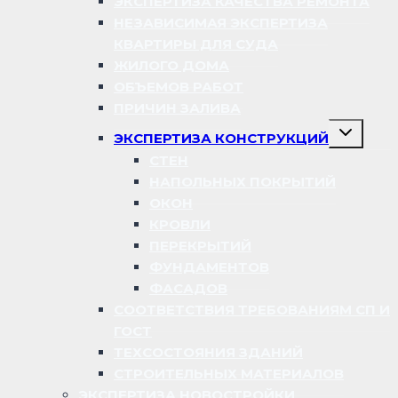
ЭКСПЕРТИЗА КАЧЕСТВА РЕМОНТА
НЕЗАВИСИМАЯ ЭКСПЕРТИЗА
КВАРТИРЫ ДЛЯ СУДА
ЖИЛОГО ДОМА
ОБЪЕМОВ РАБОТ
ПРИЧИН ЗАЛИВА
Переключ
ЭКСПЕРТИЗА КОНСТРУКЦИЙ
дочернее
меню
СТЕН
НАПОЛЬНЫХ ПОКРЫТИЙ
ОКОН
КРОВЛИ
ПЕРЕКРЫТИЙ
ФУНДАМЕНТОВ
ФАСАДОВ
СООТВЕТСТВИЯ ТРЕБОВАНИЯМ СП И
ГОСТ
ТЕХСОСТОЯНИЯ ЗДАНИЙ
СТРОИТЕЛЬНЫХ МАТЕРИАЛОВ
ЭКСПЕРТИЗА НОВОСТРОЙКИ