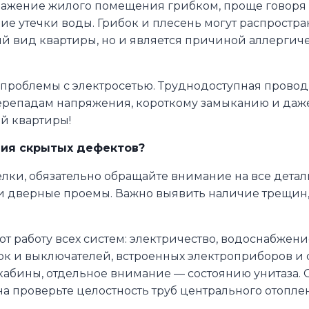
ажение жилого помещения грибком, проще говоря 
вие утечки воды. Грибок и плесень могут распрост
кий вид квартиры, но и является причиной аллерги
 проблемы с электросетью. Труднодоступная прово
ерепадам напряжения, короткому замыканию и даже
й квартиры!
ния скрытых дефектов?
ки, обязательно обращайте внимание на все детали
а и дверные проемы. Важно выявить наличие трещин,
ют работу всех систем: электричество, водоснабжен
ток и выключателей, встроенных электроприборов и
 кабины, отдельное внимание — состоянию унитаза.
на проверьте целостность труб центрального отоплен