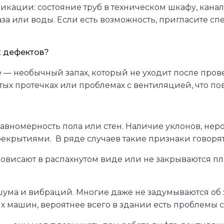
ации: состояние труб в техническом шкафу, канал
газа или воды. Если есть возможность, пригласите с
х дефектов?
ре — необычный запах, который не уходит после п
рытых протечках или проблемах с вентиляцией, что п
авномерность пола или стен. Наличие уклонов, нер
екрытиями. В ряде случаев такие признаки говоря
ровисают в распахнутом виде или не закрываются п
ума и вибраций. Многие даже не задумываются об э
 машин, вероятнее всего в здании есть проблемы 