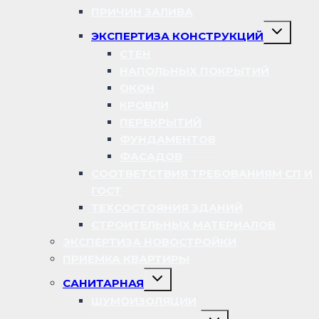
ПРИЧИН ЗАЛИВА
Переключ
ЭКСПЕРТИЗА КОНСТРУКЦИЙ
дочернее
меню
СТЕН
НАПОЛЬНЫХ ПОКРЫТИЙ
ОКОН
КРОВЛИ
ПЕРЕКРЫТИЙ
ФУНДАМЕНТОВ
ФАСАДОВ
СООТВЕТСТВИЯ ТРЕБОВАНИЯМ СП И
ГОСТ
ТЕХСОСТОЯНИЯ ЗДАНИЙ
СТРОИТЕЛЬНЫХ МАТЕРИАЛОВ
ЭКСПЕРТИЗА НОВОСТРОЙКИ
ПРИЕМКА КВАРТИРЫ
Переключить
САНИТАРНАЯ
дочернее
меню
ШУМОИЗОЛЯЦИИ
Переключить