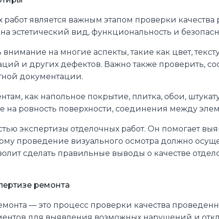
 работ является важным этапом проверки качества 
 на эстетический вид, функциональность и безопас
нимание на многие аспекты, такие как цвет, текст
аций и других дефектов. Важно также проверить, со
тной документации.
там, как напольное покрытие, плитка, обои, штукат
е на ровность поверхности, соединения между элем
тью экспертизы отделочных работ. Он помогает выя
му проведение визуального осмотра должно осущест
озволит сделать правильные выводы о качестве отде
пертизе ремонта
монта — это процесс проверки качества проведенны
нтов для выявления возможных нарушений и отклон